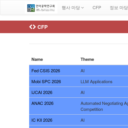
행사 마당
CFP
정보 마
CFP
Name
Theme
Fed CSIS 2026
AI
Mobi SPC 2026
LLM Applications
IJCAI 2026
AI
ANAC 2026
Automated Negotiating A
Competition
IC KII 2026
AI