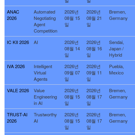
일
일
ANAC
Automated
2026년
2026년
Bremen,
2026
Negotiating
08월 15
08월 21
Germany
Agent
일
일
Competition
IC KII 2026
AI
2026년
2026년
Sendai,
08월 14
08월 16
Japan /
일
일
Hybrid
IVA 2026
Intelligent
2026년
2026년
Puebla,
Virtual
09월 07
09월 11
Mexico
Agents
일
일
VALE 2026
Value
2026년
2026년
Bremen,
Engineering
08월 15
08월 17
Germany
in AI
일
일
TRUST-AI
Trustworthy
2026년
2026년
Bremen,
2026
AI
08월 15
08월 17
Germany
일
일