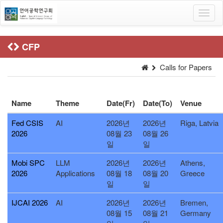
Toggl
navig
CFP
Calls for Papers
Name
Theme
Date(Fr)
Date(To)
Venue
Fed CSIS
AI
2026년
2026년
Riga, Latvia
2026
08월 23
08월 26
일
일
Mobi SPC
LLM
2026년
2026년
Athens,
2026
Applications
08월 18
08월 20
Greece
일
일
IJCAI 2026
AI
2026년
2026년
Bremen,
08월 15
08월 21
Germany