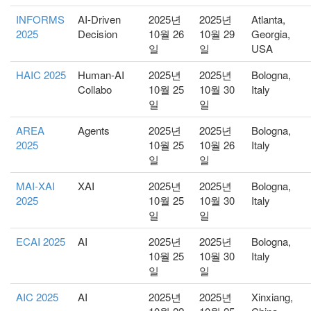
INFORMS
AI-Driven
2025년
2025년
Atlanta,
2025
Decision
10월 26
10월 29
Georgia,
일
일
USA
HAIC 2025
Human-AI
2025년
2025년
Bologna,
Collabo
10월 25
10월 30
Italy
일
일
AREA
Agents
2025년
2025년
Bologna,
2025
10월 25
10월 26
Italy
일
일
MAI-XAI
XAI
2025년
2025년
Bologna,
2025
10월 25
10월 30
Italy
일
일
ECAI 2025
AI
2025년
2025년
Bologna,
10월 25
10월 30
Italy
일
일
AIC 2025
AI
2025년
2025년
Xinxiang,