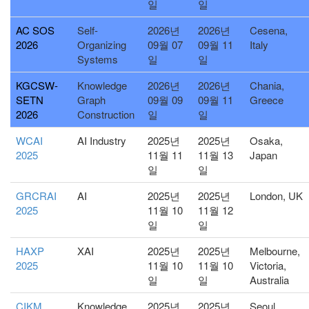
일
일
AC SOS
Self-
2026년
2026년
Cesena,
2026
Organizing
09월 07
09월 11
Italy
Systems
일
일
KGCSW-
Knowledge
2026년
2026년
Chania,
SETN
Graph
09월 09
09월 11
Greece
2026
Construction
일
일
WCAI
AI Industry
2025년
2025년
Osaka,
2025
11월 11
11월 13
Japan
일
일
GRCRAI
AI
2025년
2025년
London, UK
2025
11월 10
11월 12
일
일
HAXP
XAI
2025년
2025년
Melbourne,
2025
11월 10
11월 10
Victoria,
일
일
Australia
CIKM
Knowledge
2025년
2025년
Seoul,