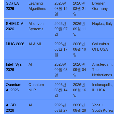
SCa LA
Learning
2026년
2026년
Bremen,
2026
Algorithms
08월 15
08월 21
Germany
일
일
SHIELD-AI
AI-driven
2026년
2026년
Naples, Italy
2026
Systems
09월 07
09월 11
일
일
MUG 2026
AI & ML
2026년
2026년
Columbus,
08월 17
08월 19
OH, USA
일
일
Intelli Sys
AI
2026년
2026년
Amsterdam,
2026
09월 03
09월 04
The
일
일
Netherlands
Quantum
Quantum
2026년
2026년
Indianapolis,
AI 2026
NLP
08월 14
08월 16
IL, USA
일
일
AI SD
AI
2026년
2026년
Yeosu,
2026
08월 27
08월 29
South Korea